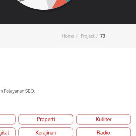
Home
Project
73
an Pelayanan SEO.
Properti
Kuliner
ital
Kerajinan
Radio