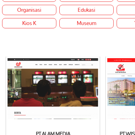
Organisasi
Edukasi
Kios K
Museum
See Detail
See
PT ALAM MEDIA
PT WI