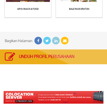
ARYA SNACK & FOOD
BALE RAOS KRATON
See
See
Detail
Detail
Bagikan Halaman
UNDUH PROFIL PERUSAHAAN